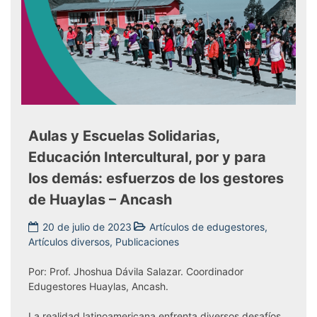
Aulas y Escuelas Solidarias,
Educación Intercultural, por y para
los demás: esfuerzos de los gestores
de Huaylas – Ancash
20 de julio de 2023
Artículos de edugestores
,
Artículos diversos
,
Publicaciones
Tagged
Ancash
,
Por: Prof. Jhoshua Dávila Salazar. Coordinador
educación
,
Edugestores Huaylas, Ancash.
EducaciónIntercultural
,
escuelas
La realidad latinoamericana enfrenta diversos desafíos,